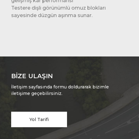
gelişmiş kar performansı
Testere dişli görünümlü omuz blokları
sayesinde düzgün aşınma sunar.
BIZE ULAŞIN
İletişim sayfasında formu doldurarak bizimle
iletişime geçebilirsiniz.
Yol Tarifi