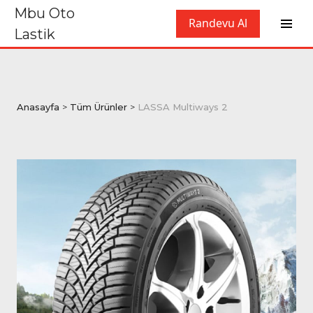
Mbu Oto
Randevu Al
Lastik
Anasayfa
>
Tüm Ürünler
>
LASSA Multiways 2